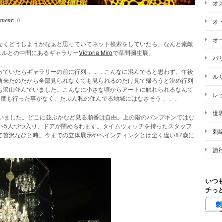
オ
オ
ment:
0
オ
なくどうしようかなぁと思っていてネット検索をしていたら、なんと素敵
ジェルとの中間にあるギャラリー
Victoria Miro
で草間彌生展。
パ
っていたらギャラリーの前に行列．．．こんなに混んでると思わず、午後
ル
角来たのだから全部見られなくても見られるのだけ見て帰ろうと決め行列
も沢山並んでいました。こんなに小さな頃からアートに触れられるなんて
レ
一度も行った事がなく、たぶん私の住んでる地域にはなさそう．．．
世
ていました。どこに並ぶかなど見る順番は自由。上の階のパンプキンではな
4~5人づつ入り、ドアが閉められます。タイムウォッチを持ったスタッフ
刺
て贅沢なひと時。今までの立体展示やペインティングとは全く違い87歳に
旅
いつ
チっ