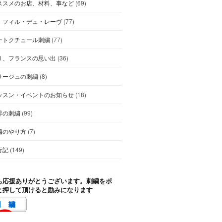
ススメのお店、材料、事など
(69)
・フィル・デュ・レーヴ
(77)
ートクチュール刺繍
(77)
リ、フランスの思い出
(36)
サージュの刺繍
(8)
ッスン・イベントのお知らせ
(18)
界の刺繍
(99)
繍のやり方
(7)
行記
(149)
も応援ありがとうございます。刺繍をポ
と押して頂けると励みになります