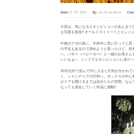
Date:
15 7月 2016
By:
au Fil du Reve
Com
今回は、気になるエキシビションがあんまり
な写真を発見!! オールドストリートとエン
午後のアポの前に、午前中に見に行ってと思
の予定もあるので諦めようと思ったけど、折
へ。バギー（ベビーカー）と一緒のお母さん
いいなぁ~。インドでエキシビションに未だ
30分位外で並んで中に入ると行列が分かれ
く、シャンデリアの行列へ。ボックスの中に
がドアを開けるまでは自分たちの空間。なん
なっても進化していく作品に感動!!