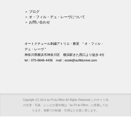
＞ ブログ
＞ オ・フィル・デュ・レーヴについて
＞ お問い合わせ
オートクチュール刺繍アトリエ・教室 “ オ・フィル・
デュ・レーヴ ”
神奈川県横浜市神奈川区 横浜駅きた西口より徒歩 4分
tel：070-6646-4436 mail：ecole@aufildureve.com
Copyright (C) 2012 au Fil du Rêve All Rights Reserved.このサイト内
の文章・写真・レシピの著作権は『au Fil du Rêve』に帰属してお
ります。無断での転載・引用などを固く禁じます。