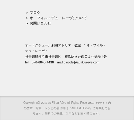
＞ ブログ
＞ オ・フィル・デュ・レーヴについて
＞ お問い合わせ
オートクチュール刺繍アトリエ・教室 “ オ・フィル・
デュ・レーヴ ”
神奈川県横浜市神奈川区 横浜駅きた西口より徒歩 4分
tel：070-6646-4436 mail：ecole@aufildureve.com
Copyright (C) 2012 au Fil du Rêve All Rights Reserved.このサイト内
の文章・写真・レシピの著作権は『au Fil du Rêve』に帰属してお
ります。無断での転載・引用などを固く禁じます。