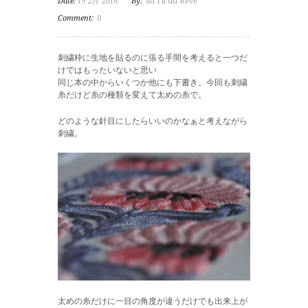
Date:
19 2月 2016
By:
au Fil du Reve
Comment:
0
刺繍枠に生地を貼るのに張る手間を考えると一つだ
けではもったいないと思い
同じ本の中からいくつか他にも下書き。今回も刺繍
糸だけど糸の種類を変えて太めの糸で。
どのような針目にしたらいいのかなぁと考えながら
刺繍。
太めの糸だけに一目の角度が違うだけでも出来上が