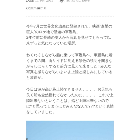
Date:
11 9月 2015
By:
au Fil du Reve
Comment:
0
今年7月に世界文化遺産に登録されて、映画”進撃の
巨人”のロケ地で話題の軍艦島。
2年位前に長崎の友人から写真を見せてもらって以
来ずっと気になっていた場所。
わくわくしながら船に乗って軍艦島へ。軍艦島に着
くまでの間、両サイドに見える景色の説明を聞きな
がらしばらくすると前方に見えて来ました!! みんな
写真を撮りながらいよいよ上陸と楽しみにしている
と放送が。
今日は波が高い為上陸できません。。。。お天気も
良く船も全然揺れてなかったのに。。。。 これで上
陸出来ないということは、殆ど上陸出来ないので
は?と思ってしまうほどみんななんで???という表情
をしていました。