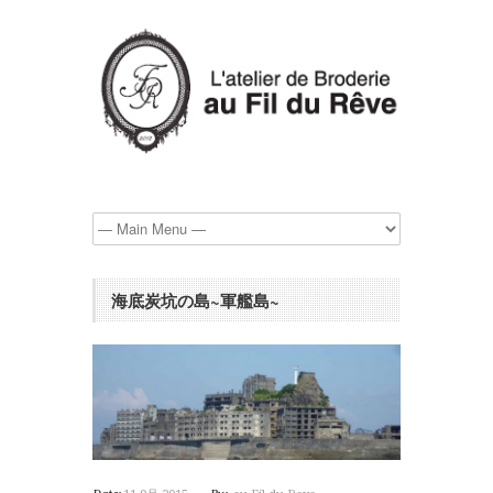
海底炭坑の島~軍艦島~