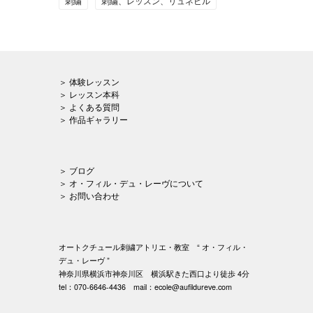
刺繍
刺繍、レッスン、リュネビル
＞ 体験レッスン
＞ レッスン本科
＞ よくある質問
＞ 作品ギャラリー
＞ ブログ
＞ オ・フィル・デュ・レーヴについて
＞ お問い合わせ
オートクチュール刺繍アトリエ・教室 “ オ・フィル・
デュ・レーヴ ”
神奈川県横浜市神奈川区 横浜駅きた西口より徒歩 4分
tel：070-6646-4436 mail：ecole@aufildureve.com