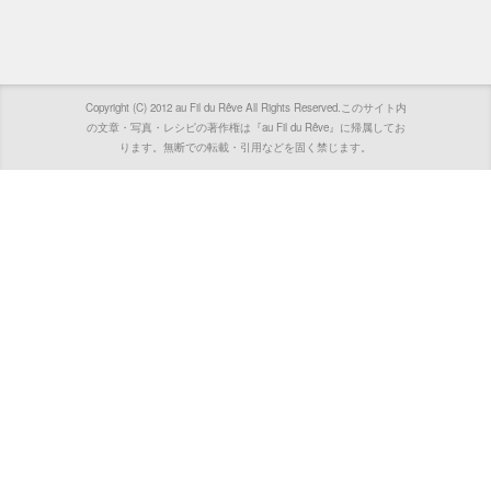
Copyright (C) 2012 au Fil du Rêve All Rights Reserved.このサイト内
の文章・写真・レシピの著作権は『au Fil du Rêve』に帰属してお
ります。無断での転載・引用などを固く禁じます。