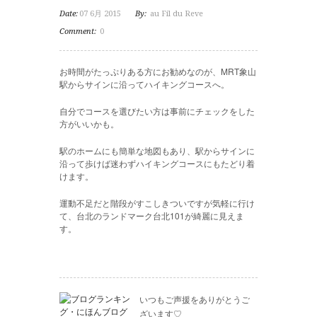
Date:
07 6月 2015
By:
au Fil du Reve
Comment:
0
お時間がたっぷりある方にお勧めなのが、MRT象山
駅からサインに沿ってハイキングコースへ。
自分でコースを選びたい方は事前にチェックをした
方がいいかも。
駅のホームにも簡単な地図もあり、駅からサインに
沿って歩けば迷わずハイキングコースにもたどり着
けます。
運動不足だと階段がすこしきついですが気軽に行け
て、台北のランドマーク台北101が綺麗に見えま
す。
いつもご声援をありがとうご
ざいます♡