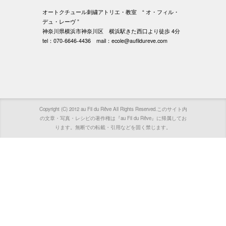
オートクチュール刺繍アトリエ・教室 “ オ・フィル・
デュ・レーヴ ”
神奈川県横浜市神奈川区 横浜駅きた西口より徒歩 4分
tel：070-6646-4436 mail：ecole@aufildureve.com
Copyright (C) 2012 au Fil du Rêve All Rights Reserved.このサイト内
の文章・写真・レシピの著作権は『au Fil du Rêve』に帰属してお
ります。無断での転載・引用などを固く禁じます。