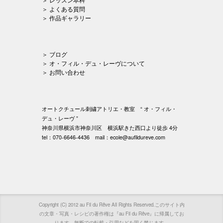
＞ よくある質問
＞ 作品ギャラリー
＞ ブログ
＞ オ・フィル・デュ・レーヴについて
＞ お問い合わせ
オートクチュール刺繍アトリエ・教室 “ オ・フィル・
デュ・レーヴ ”
神奈川県横浜市神奈川区 横浜駅きた西口より徒歩 4分
tel：070-6646-4436 mail：ecole@aufildureve.com
Copyright (C) 2012 au Fil du Rêve All Rights Reserved.このサイト内
の文章・写真・レシピの著作権は『au Fil du Rêve』に帰属してお
ります。無断での転載・引用などを固く禁じます。