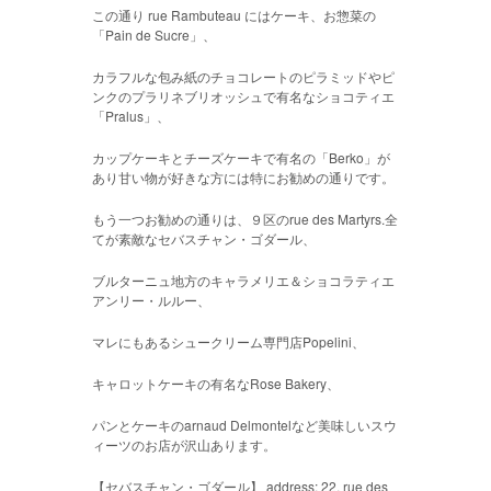
この通り rue Rambuteau にはケーキ、お惣菜の
「Pain de Sucre」、
カラフルな包み紙のチョコレートのピラミッドやピ
ンクのプラリネブリオッシュで有名なショコティエ
「Pralus」、
カップケーキとチーズケーキで有名の「Berko」が
あり甘い物が好きな方には特にお勧めの通りです。
もう一つお勧めの通りは、９区のrue des Martyrs.全
てが素敵なセバスチャン・ゴダール、
ブルターニュ地方のキャラメリエ＆ショコラティエ
アンリー・ルルー、
マレにもあるシュークリーム専門店Popelini、
キャロットケーキの有名なRose Bakery、
パンとケーキのarnaud Delmontelなど美味しいスウ
ィーツのお店が沢山あります。
【セバスチャン・ゴダール】 address; 22, rue des